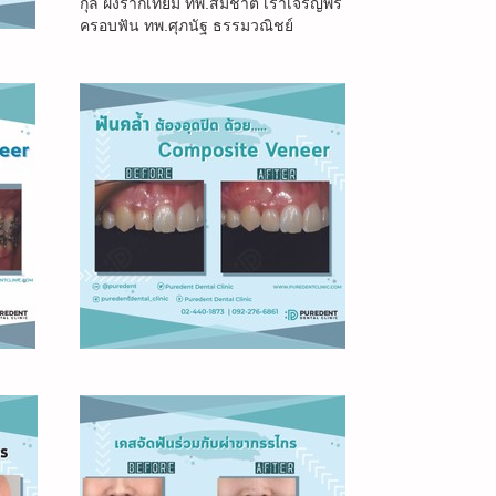
กุล ฝังรากเทียม ทพ.สมชาติ เราเจริญพร
ครอบฟัน ทพ.ศุภนัฐ ธรรมวณิชย์