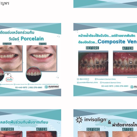
ริญพร