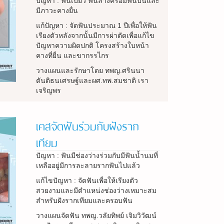
ปัญหา : ฟันเบี้ยว ฟันล่างคร่อมฟันบนและ
มีภาวะคางยื่น
แก้ปัญหา : จัดฟันประมาณ 1 ปีเพื่อให้ฟัน
เรียงตัวหลังจากนั้นมีการผ่าตัดเพื่อแก้ไข
ปัญหาความผิดปกติ โครงสร้างใบหน้า
คางที่ยื่น และขากรรไกร
วางแผนและรักษาโดย ทพญ.ศรินนา
ตันติธนเศรษฐ์และผศ.ทพ.สมชาติ เรา
เจริญพร
เคสจัดฟันร่วมกับฝังราก
เทียม
ปัญหา : ฟันมีช่องว่างร่วมกับมีฟันน้ำนมที่
เหลืออยู่มีการละลายรากฟันไปแล้ว
แก้ไขปัญหา : จัดฟันเพื่อให้เรียงตัว
สวยงามและมีตำแหน่งช่องว่างเหมาะสม
สำหรับฝังรากเทียมและครอบฟัน
วางแผนจัดฟัน ทพญ.วลัยทิพย์ เจิมวิวัฒน์