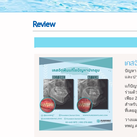
Review
เคสจ
ปัญหา 
และปา
แก้ปั
ร่วมด้
เพียง 
สำหรับ
ที่เคย
วางแผ
ทพญ.ศ