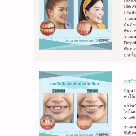
เคสแก
เปิด ส
ประสิ
วางแผ
ตันติ
ทันตก
วางแผ
Dolph
ทันตแพ
ปากใบ
เคสจัด
ปัญหา 
ทำให้ก
แก้ไขป
ไปโดยไ
ร่างฟั
วางแผ
ซึงจิต