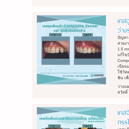
เคสอ
ว่าง
ปัญหา 
สวยงา
1.5 m
แก้ไขป
Compos
เนียนม
ใช้วัส
ฟัน เพ
วางแผ
สวัสดิ
เคสจ
กรรไ