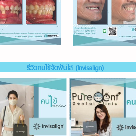
รีวิวคนไข้จัดฟันใส (Invisalign)