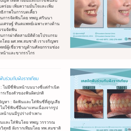
้ปัญหาลดคางยื่นและแก้ไขฟันสบ
บคร่อม เพิ่มความมั่นใจและเพิ่ม
ทธิภาพในการบดเคี้ยว
นการจัดฟันโดย ทพญ.ศรินนา
ธนเศรษฐ์ ทันตแพทย์เฉพาะทางด้าน
รรมจัดฟัน
นการผ่าตัดสามมิติด้วยโปรแกรม
inโดย ผศ.ทพ.สมชาติ เราเจริญพร
ทย์ผู้เชี่ยวชาญด้านศัลยกรรมช่อง
หน้าและขากรรไกร
ฟันร่วมกับฝังรากเทียม
: ไม่มีซี่ฟันหน้าบนบางซี่แต่กำเนิด
ารเรียงตัวของฟันผิดปกติ
ัญหา : จัดฟันและใส่ฟันซี่ที่สูญเสีย
ม่ใช้ฟันซี่อื่นมาแทนเนื่องจากรูป
นหน้าบนมีรูปร่างจำเพาะ
นและใส่ฟันโดย ทพญ.วรรวรณ
ตวิสุทธิ ฝังรากเทียมโดย ทพ.สมชาติ