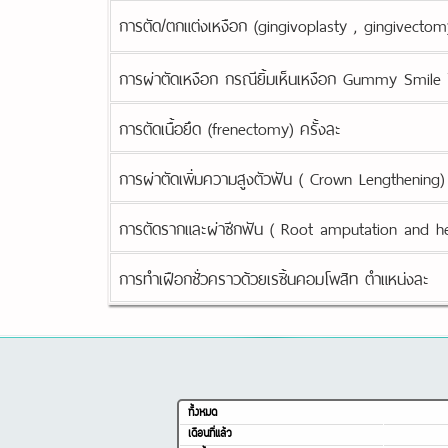
การตัด/ตกแต่งเหงือก (gingivoplasty , gingivecto
การผ่าตัดเหงือก กรณียิ้มเห็นเหงือก Gummy Smile ซ
การตัดเนื้อยึด (frenectomy) ครั้งละ
การผ่าตัดเพิ่มความสูงตัวฟัน ( Crown Lengthening) ซ
การตัดรากและผ่าซีกฟัน ( Root amputation and h
การทําเฝือกชั่วคราวด้วยเรซิ้นคอมโพสิท ตําแหน่งละ
ทั้งหมด
เดือนที่แล้ว